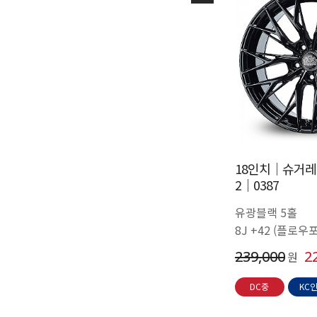
18인치│슈거레
2│0387
유광블랙 5홀
8J +42 (플로우
가능
239,000
2
원
DC중
KC