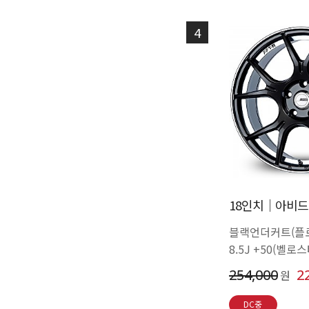
4
18인치│아비드 G
블랙언더커트(플
8.5J +50(벨
254,000
2
원
DC중