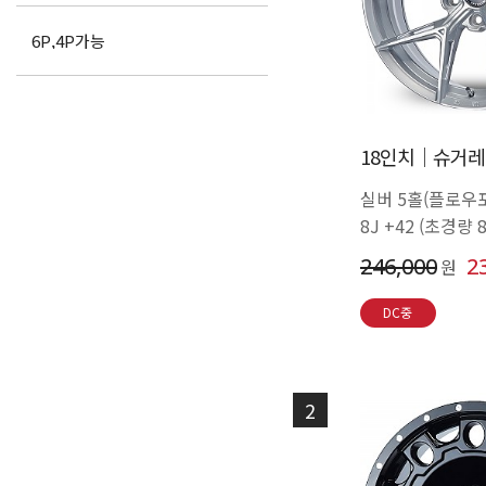
6P,4P가능
18인치│슈거레이
실버 5홀(플로우
8J +42 (초경량 
246,000
2
원
DC중
2