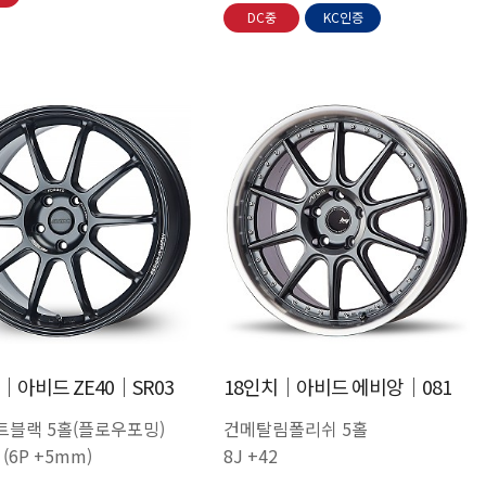
DC중
KC인증
│아비드 ZE40│SR03
18인치│아비드 에비앙│081
트블랙 5홀(플로우포밍)
건메탈림폴리쉬 5홀
2 (6P +5mm)
8J +42