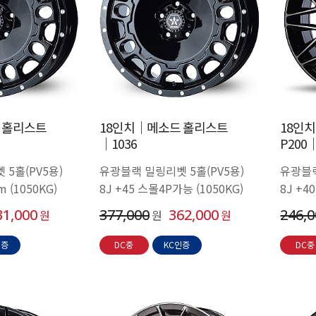
 홀리스트
18인치│메소드 홀리스트
18인
│1036
P200│
 5홀(PV5용)
유광블랙 밀링리벳 5홀(PV5용)
유광블랙
m (1050KG)
8J +45 스몰4P가능 (1050KG)
8J +4
31,000
377,000
362,000
246,
원
원
원
인증
DC중
KC인증
DC중