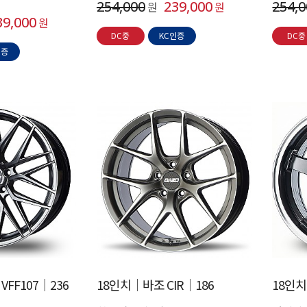
254,000
239,000
254,
원
원
39,000
원
DC중
KC인증
DC중
인증
FF107│236
18인치│바조 CIR│186
18인치