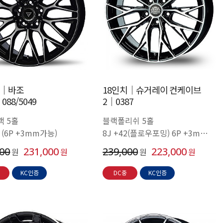
치│바조
18인치│슈거레이 컨케이브
088/5049
2│0387
 5홀
블랙폴리쉬 5홀
0 (6P +3mm가능)
8J +42(플로우포밍) 6P +3mm가
능
000
231,000
239,000
223,000
원
원
원
원
KC인증
DC중
KC인증