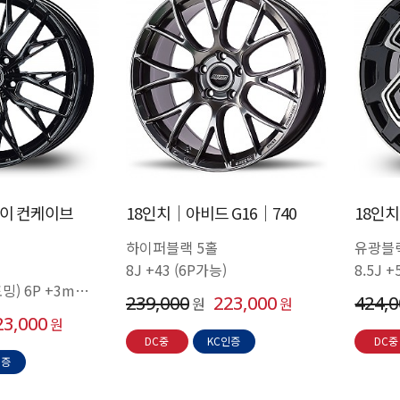
이 컨케이브
18인치│아비드 G16│740
18인치
하이퍼블랙 5홀
유광블
8J +43 (6P가능)
8.5J +
포밍) 6P +3mm
239,000
223,000
424,
원
원
23,000
원
DC중
KC인증
DC중
인증