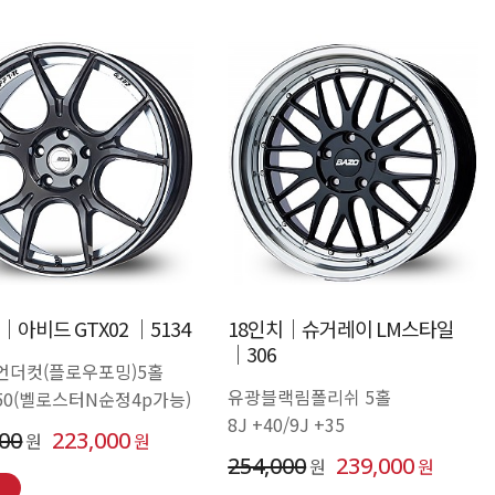
│아비드 GTX02 │5134
18인치│슈거레이 LM스타일
│306
언더컷(플로우포밍)5홀
유광블랙림폴리쉬 5홀
 +50(벨로스터N순정4p가능)
8J +40/9J +35
000
223,000
원
원
254,000
239,000
원
원