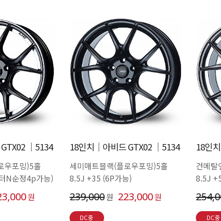
TX02 │5134
18인치│아비드 GTX02 │5134
18인치
로우포밍)5홀
세미매트블랙(플로우포밍)5홀
건메탈
로스터N순정4p가능)
8.5J +35 (6P가능)
8.5J
23,000
239,000
223,000
254,
원
원
원
DC중
DC중