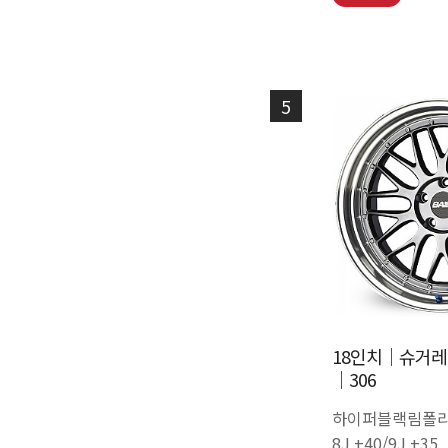
5
18인치│슈거레
│306
하이퍼블랙림폴리
8J +40/9J +35