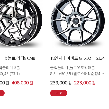
│휴볼트 라디8 CM9
18인치│아비드 GTX02 │5134
랙폴리쉬 5홀
블랙폴리쉬(플로우포밍)5홀
50,45 (73.1)
8.5J +50,35 (벨로스터N순정4P
가능)
000
408,000
239,000
223,000
원
원
원
원
DC중