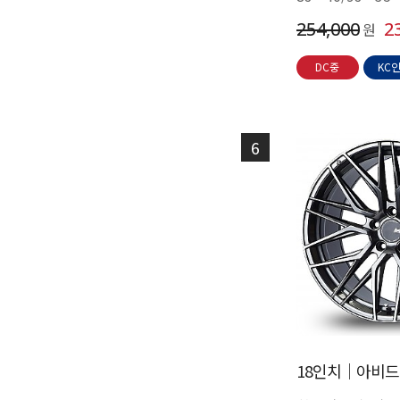
254,000
2
원
DC중
KC
6
18인치│아비드 V