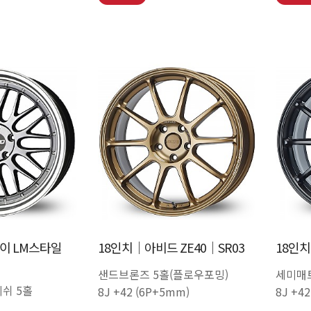
이 LM스타일
18인치│아비드 ZE40│SR03
18인치
샌드브론즈 5홀(플로우포밍)
세미매
쉬 5홀
8J +42 (6P+5mm)
8J +4