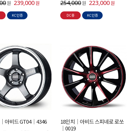
000
239,000
254,000
223,000
원
원
원
원
KC인증
DC중
KC인증
│아비드 GT04│4346
18인치│아비드 스피네로 로쏘
│0019