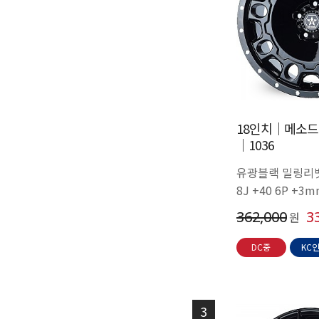
18인치│메소드
│1036
유광블랙 밀링리벳
8J +40 6P +3m
362,000
3
원
DC중
KC
3