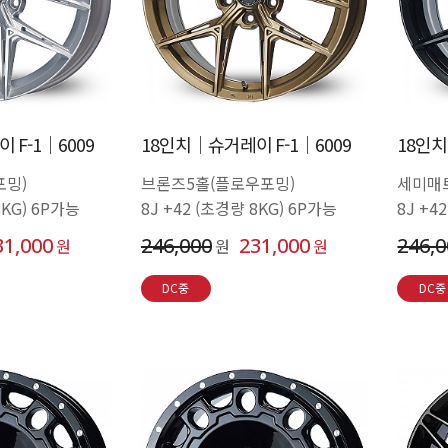
 F-1│6009
18인치│슈거레이 F-1│6009
18인치
포밍)
브론즈5홀(플로우포밍)
세미매
8KG) 6P가능
8J +42 (초경량 8KG) 6P가능
8J +4
31,000
246,000
231,000
246,
원
원
원
DC중
DC중