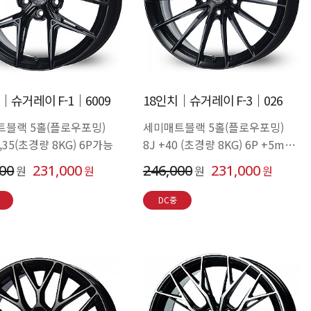
│슈거레이 F-1│6009
18인치│슈거레이 F-3│026
트블랙 5홀(플로우포밍)
세미매트블랙 5홀(플로우포밍)
2,35(초경량 8KG) 6P가능
8J +40 (초경량 8KG) 6P +5mm
가능
000
231,000
246,000
231,000
원
원
원
원
DC중