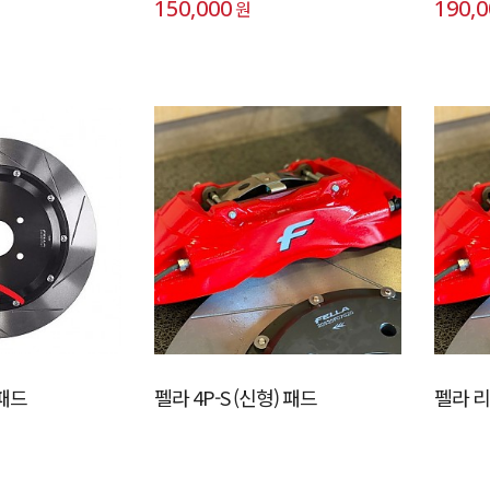
150,000
190,
원
 패드
펠라 4P-S (신형) 패드
펠라 리