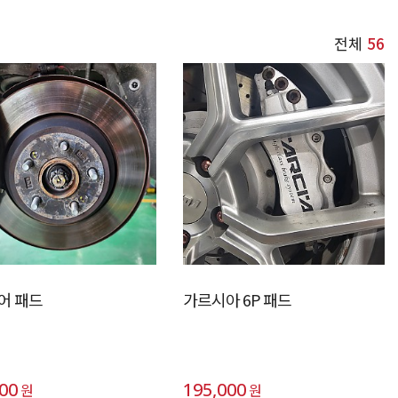
전체
56
리어 패드
가르시아 6P 패드
000
195,000
원
원