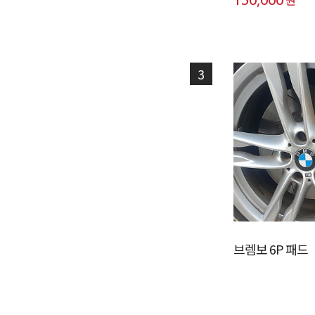
3
브렘보 6P 패드