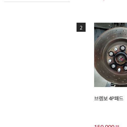
2
브렘보 4P패드
150,000
원