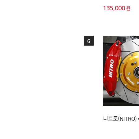
135,000
원
6
니트로(NITRO) 