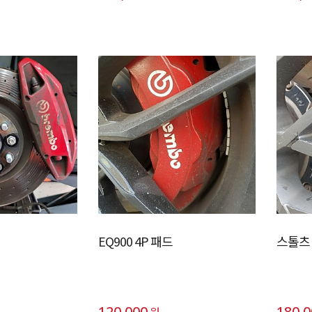
EQ900 4P 패드
스톨츠 
120,000
180,
원