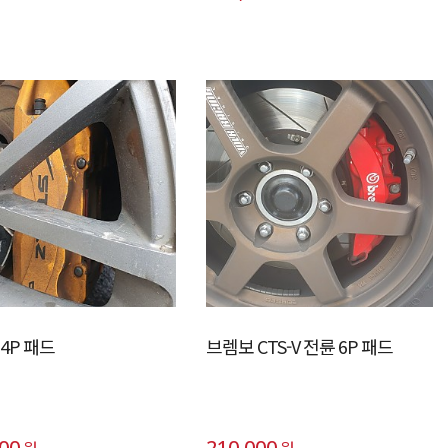
4P 패드
브렘보 CTS-V 전륜 6P 패드
000
210,000
원
원