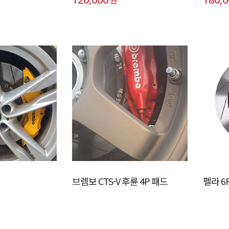
브렘보 CTS-V 후륜 4P 패드
펠라 6