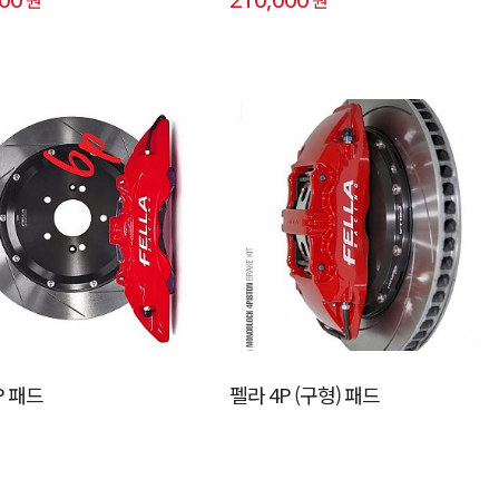
P 패드
펠라 4P (구형) 패드