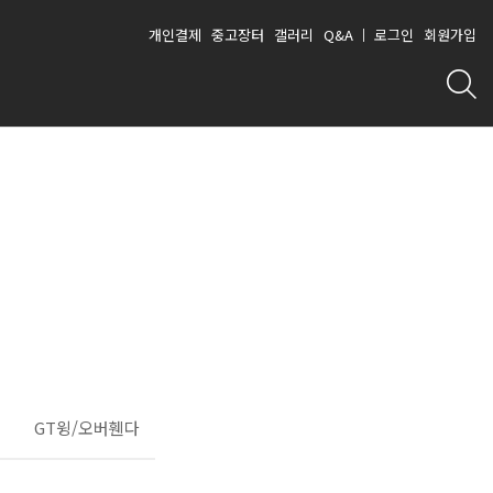
개인결제
중고장터
갤러리
Q&A
로그인
회원가입
GT윙/오버휀다