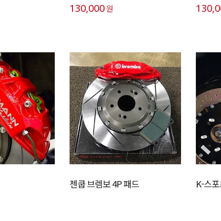
130,000
130,
원
젠쿱 브렘보 4P 패드
K-스포