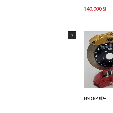
140,000
원
7
HSD 6P 패드