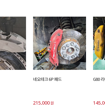
네오테크 6P 패드
G80 
215,000
145,
원