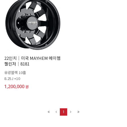
22인치│미국 MAYHEM 메이헴
챌린저│8181
유광블랙 10홀
8.25J +10
1,200,000
원
1