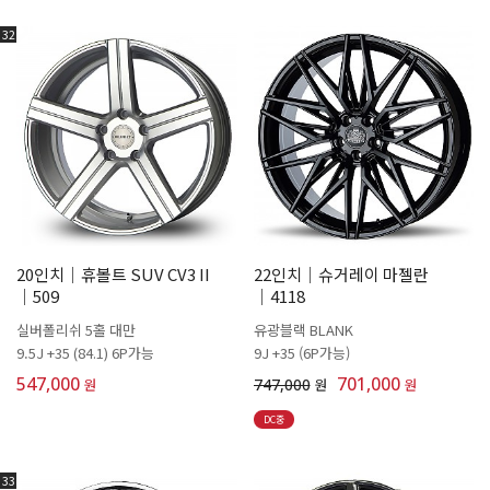
32
20인치│휴볼트 SUV CV3 II
22인치│슈거레이 마젤란
│509
│4118
실버폴리쉬 5홀 대만
유광블랙 BLANK
9.5J +35 (84.1) 6P가능
9J +35 (6P가능)
547,000
701,000
원
747,000
원
원
DC중
33