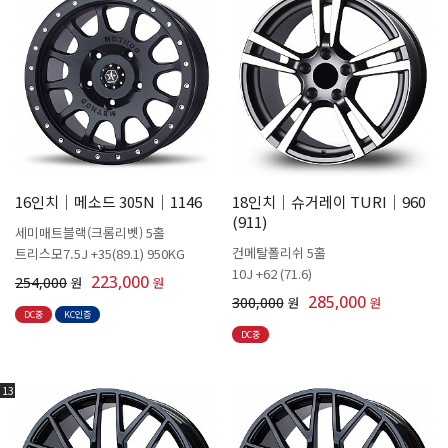
16인치│메소드 305N│1146
18인치│슈거레이 TURI│960
(911)
세미매트블랙(크롬리벳) 5홀
건메탈폴리쉬 5홀
트리스모7.5J +35(89.1) 950KG
10J +62 (71.6)
223,000
254,000
원
원
285,000
300,000
원
원
DC중
KC인증
DC중
13