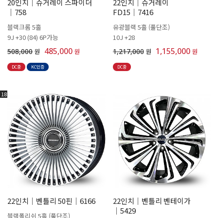
20인치│슈거레이 스파이더
22인치│슈거레이
│758
FD15│7416
블랙크롬 5홀
유광블랙 5홀 (풀단조)
9J +30 (84) 6P가능
10J +28
485,000
1,155,000
508,000
원
원
1,217,000
원
원
DC중
KC인증
DC중
18
22인치│벤틀리 50핀│6166
22인치│벤틀리 벤테이가
│5429
블랙폴리쉬 5홀 (풀단조)