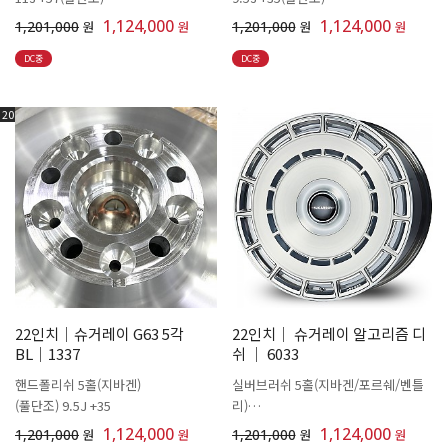
1,124,000
1,124,000
1,201,000
원
원
1,201,000
원
원
DC중
DC중
20
22인치│슈거레이 G63 5각
22인치│ 슈거레이 알고리즘 디
BL│1337
쉬 │ 6033
핸드폴리쉬 5홀(지바겐)
실버브러쉬 5홀(지바겐/포르쉐/벤틀
(풀단조) 9.5J +35
리)
(풀단조)9.5J +50/11J +52
1,124,000
1,124,000
1,201,000
원
원
1,201,000
원
원