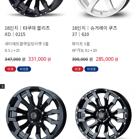
18인치│타쿠마 블리츠
18인치│슈거레이 쿠즈
XD│0215
37│610
세미매트블랙밀링리벳 5홀
화이트 5홀
8.5J +25
6P가능 8J +20
331,000
285,000
347,000
원
원
300,000
원
원
DC중
KC인증
DC중
KC인증
5