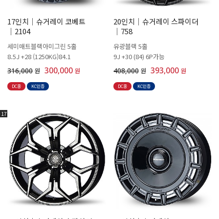
17인치│슈거레이 코베트
20인치│슈거레이 스파이더
│2104
│758
세미매트블랙아미그린 5홀
유광블랙 5홀
8.5J +28 (1250KG)84.1
9J +30 (84) 6P가능
300,000
393,000
316,000
원
원
408,000
원
원
DC중
KC인증
DC중
KC인증
17