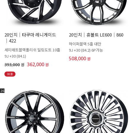
20인치│타쿠마 레니게이드
20인치│휴볼트 LE600│860
│422
하이퍼블랙 5홀 대만
세미매트블랙폴리쉬 밀링도트 10홀
9J +30 (84.2) 6P가능
9J +30 (84.1)
508,000
원
362,000
393,000
원
원
DC중
26