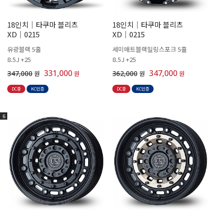
18인치│타쿠마 블리츠
18인치│타쿠마 블리츠
XD│0215
XD│0215
유광블랙 5홀
세미매트블랙밀링스포크 5홀
8.5J +25
8.5J +25
331,000
347,000
347,000
원
원
362,000
원
원
DC중
KC인증
DC중
KC인증
6