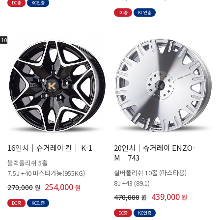
DC중
KC인증
DC중
KC인증
10
16인치│슈거레이 칸│ K-1
20인치│슈거레이 ENZO-
M│743
블랙폴리쉬 5홀
실버폴리쉬 10홀 (마스타용)
7.5J +40 마스타가능(955KG)
8J +43 (89.1)
254,000
270,000
원
원
439,000
470,000
원
원
DC중
KC인증
DC중
KC인증