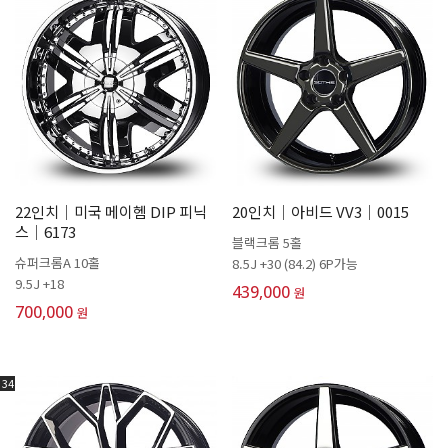
22인치│미국 메이헴 DIP 피닉
20인치│아비드 VV3│0015
스│6173
블랙크롬 5홀
슈퍼크롬A 10홀
8.5J +30 (84.2) 6P가능
9.5J +18
439,000
원
700,000
원
34