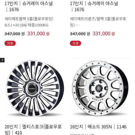
17인치│슈거레이 아스널
17인치│슈거레이 아스널
│1676
│1676
세미매트블랙 5홀(플로우포밍)
세미매트브론즈/블랙 5홀(플로우포
8.5J +30 (84) 하중1000KG
밍)
8.5J +30 (84) 하중1000KG
331,000
331,000
347,000
원
원
347,000
원
원
DC중
DC중
7
20인치│멀티스포크(플로우포
16인치│메소드 305N│1146
밍)│410