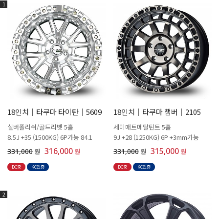
1
18인치│타쿠마 타이탄│5609
18인치│타쿠마 챔버│2105
실버폴리쉬/골드리벳 5홀
세미매트메탈틴트 5홀
8.5J +35 (1500KG) 6P가능 84.1
9J +28 (1250KG) 6P +3mm가능
316,000
315,000
331,000
원
원
331,000
원
원
DC중
KC인증
DC중
KC인증
2