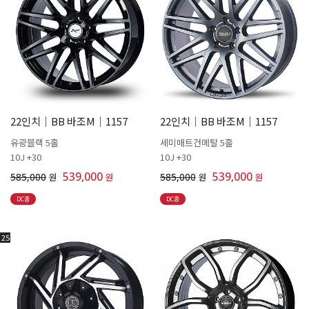
22인치│BB 바조M│1157
22인치│BB 바조M│1157
유광블랙 5홀
세미매트건메탈 5홀
10J +30
10J +30
539,000
539,000
585,000
원
원
585,000
원
원
DC중
DC중
25