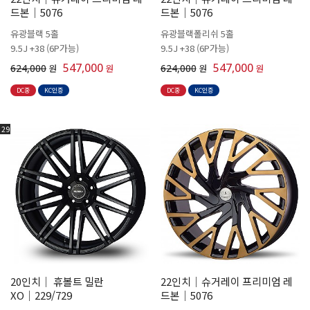
드본│5076
드본│5076
유광블랙 5홀
유광블랙폴리쉬 5홀
9.5J +38 (6P가능)
9.5J +38 (6P가능)
547,000
547,000
624,000
원
원
624,000
원
원
DC중
KC인증
DC중
KC인증
29
20인치│ 휴볼트 밀란
22인치│슈거레이 프리미엄 레
XO│229/729
드본│5076