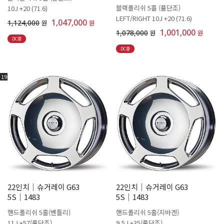
블랙폴리쉬 5홀 (풀단조)
10J +20 (71.6)
LEFT/RIGHT 10J +20 (71.6)
1,047,000
1,124,000
원
원
1,001,000
1,078,000
원
원
DC중
DC중
19
22인치│슈거레이 G63
22인치│슈거레이 G63
5S│1483
5S│1483
핸드폴리쉬 5홀(벤틀리)
핸드폴리쉬 5홀(지바겐)
11J +57(풀단조)
9.5J +35(풀단조)