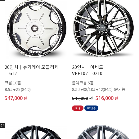
20인치│슈거레이 오블리제
20인치│아비드
│612
VFF107│0210
크롬 10홀
블랙크롬 5홀
8.5J +25 (84.2)
8.5J +38/10J +42(84.2) 6P가능
547,000
516,000
원
547,000
원
원
DC중
KC인증
24