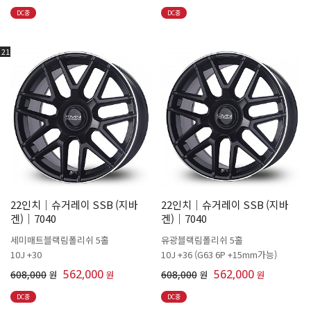
DC중
DC중
21
22인치│슈거레이 SSB (지바
22인치│슈거레이 SSB (지바
겐)│7040
겐)│7040
세미매트블랙림폴리쉬 5홀
유광블랙림폴리쉬 5홀
10J +30
10J +36 (G63 6P +15mm가능)
562,000
562,000
608,000
원
원
608,000
원
원
DC중
DC중