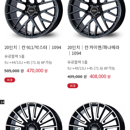
20인치│칸 911/박스터│1094
20인치│칸 카이엔/파나메라
│1094
유광블랙 5홀
유광블랙 5홀
9J +44/10J +45 (71.6) 6P가능
9J +49/10J +45 (71.6) 6P가능
470,000
505,000
원
원
408,000
439,000
원
원
DC중
DC중
14