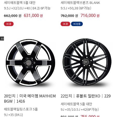
세미매트블랙 5홀 대만
세미매트블랙브론즈 BLANK
9.5J +32/10J +40 ( 84.2) 6P가능
9.5J +50,38 (6P가능)
631,000
716,000
662,000
원
원
762,000
원
원
DC중
DC중
KC인증
30
20인치│미국 메이헴 MAYHEM
22인치│휴볼트 밀란XO│229
BGW│1416
세미매트블랙 5홀 대만
매트블랙밀링스포크 5홀
9J +35/10.5J +42(6P가능)
9J +35 (84.1)
755,000
801,000
원
원