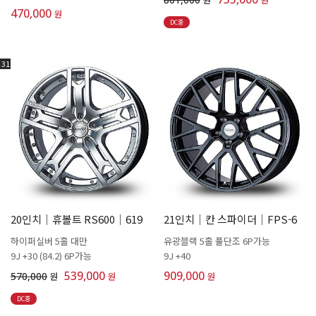
470,000
원
DC중
31
20인치│휴볼트 RS600│619
21인치│칸 스파이더│FPS-6
하이퍼실버 5홀 대만
유광블랙 5홀 풀단조 6P가능
9J +30 (84.2) 6P가능
9J +40
539,000
909,000
570,000
원
원
원
DC중