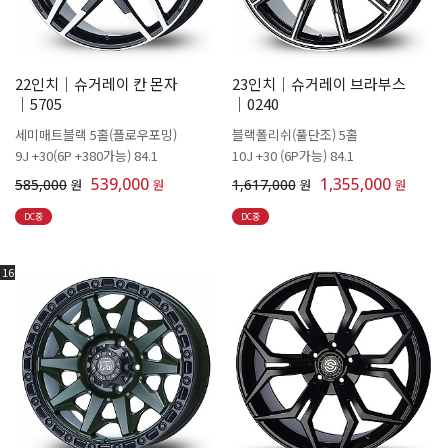
22인치│슈거레이 칸 몬자
23인치│슈거레이 브라부스
│5705
│0240
세미매트블랙 5홀(플로우포밍)
블랙폴리쉬(풀단조) 5홀
9J +30(6P +380가능) 84.1
10J +30 (6P가능) 84.1
539,000
1,355,000
585,000
원
원
1,617,000
원
원
DC중
DC중
16