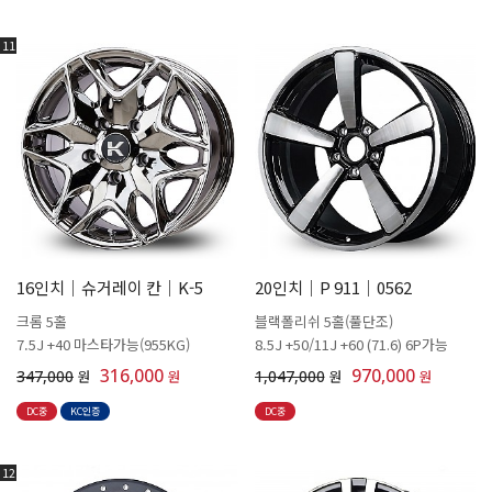
11
16인치│슈거레이 칸│K-5
20인치│P 911│0562
크롬 5홀
블랙폴리쉬 5홀(풀단조)
7.5J +40 마스타가능(955KG)
8.5J +50/11J +60 (71.6) 6P가능
316,000
970,000
347,000
원
원
1,047,000
원
원
DC중
KC인증
DC중
12