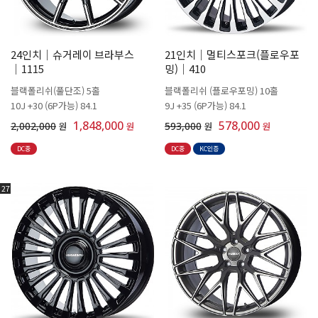
24인치│슈거레이 브라부스
21인치│멀티스포크(플로우포
│1115
밍)│410
블랙폴리쉬(풀단조) 5홀
블랙폴리쉬 (플로우포밍) 10홀
10J +30 (6P가능) 84.1
9J +35 (6P가능) 84.1
1,848,000
578,000
2,002,000
원
원
593,000
원
원
DC중
DC중
KC인증
27