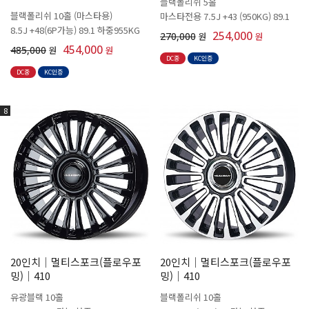
블랙폴리쉬 5홀
블랙폴리쉬 10홀 (마스타용)
마스타전용 7.5J +43 (950KG) 89.1
8.5J +48(6P가능) 89.1 하중955KG
254,000
270,000
원
원
454,000
485,000
원
원
DC중
KC인증
DC중
KC인증
8
20인치│멀티스포크(플로우포
20인치│멀티스포크(플로우포
밍)│410
밍)│410
유광블랙 10홀
블랙폴리쉬 10홀