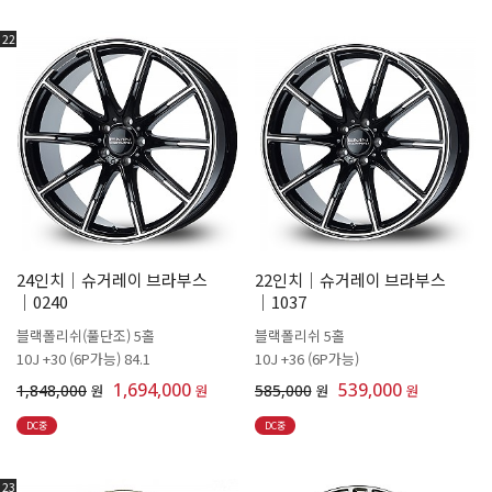
22
24인치│슈거레이 브라부스
22인치│슈거레이 브라부스
│0240
│1037
블랙폴리쉬(풀단조) 5홀
블랙폴리쉬 5홀
10J +30 (6P가능) 84.1
10J +36 (6P가능)
1,694,000
539,000
1,848,000
원
원
585,000
원
원
DC중
DC중
23