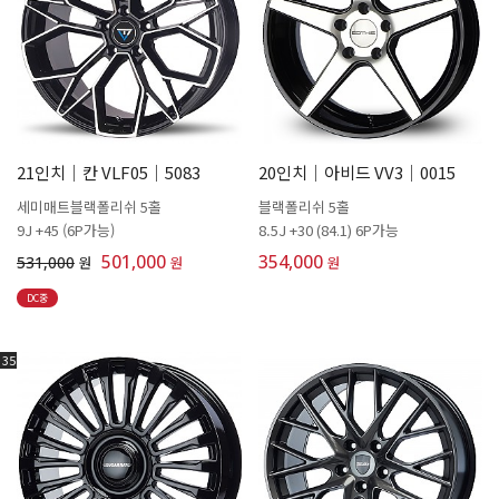
21인치│칸 VLF05│5083
20인치│아비드 VV3│0015
세미매트블랙폴리쉬 5홀
블랙폴리쉬 5홀
9J +45 (6P가능)
8.5J +30 (84.1) 6P가능
501,000
354,000
531,000
원
원
원
DC중
35