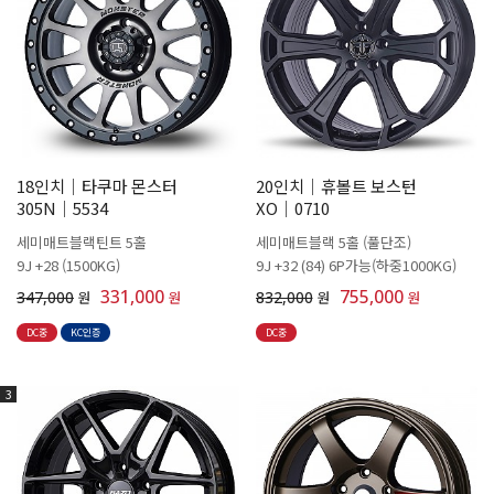
18인치│타쿠마 몬스터
20인치│휴볼트 보스턴
305N│5534
XO│0710
세미매트블랙틴트 5홀
세미매트블랙 5홀 (풀단조)
9J +28 (1500KG)
9J +32 (84) 6P가능(하중1000KG)
331,000
755,000
347,000
원
원
832,000
원
원
DC중
KC인증
DC중
3