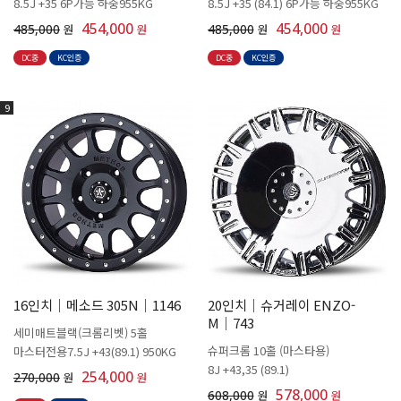
8.5J +35 6P가능 하중955KG
8.5J +35 (84.1) 6P가능 하중955KG
454,000
454,000
485,000
원
원
485,000
원
원
DC중
KC인증
DC중
KC인증
9
16인치│메소드 305N│1146
20인치│슈거레이 ENZO-
M│743
세미매트블랙(크롬리벳) 5홀
슈퍼크롬 10홀 (마스타용)
마스터전용7.5J +43(89.1) 950KG
8J +43,35 (89.1)
254,000
270,000
원
원
578,000
608,000
원
원