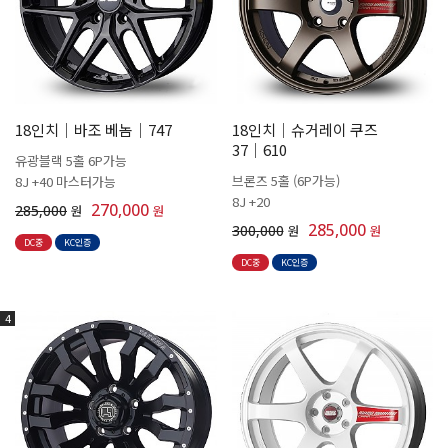
18인치│바조 베놈│747
18인치│슈거레이 쿠즈
37│610
유광블랙 5홀 6P가능
브론즈 5홀 (6P가능)
8J +40 마스터가능
8J +20
270,000
285,000
원
원
285,000
300,000
원
원
DC중
KC인증
DC중
KC인증
4