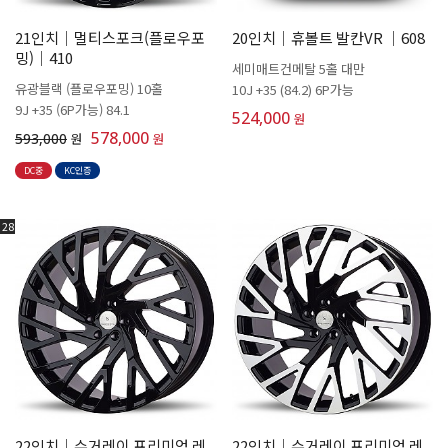
21인치│멀티스포크(플로우포
20인치│휴볼트 발칸VR │608
밍)│410
세미매트건메탈 5홀 대만
유광블랙 (플로우포밍) 10홀
10J +35 (84.2) 6P가능
9J +35 (6P가능) 84.1
524,000
원
578,000
593,000
원
원
DC중
KC인증
28
22인치│슈거레이 프리미엄 레
22인치│슈거레이 프리미엄 레