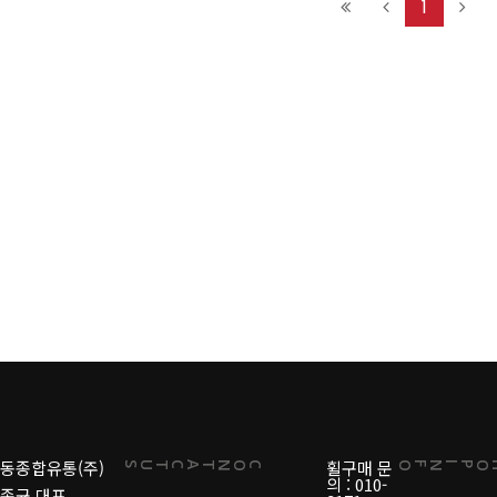
1
동종합유통(주)
휠구매 문
US
CONTACT
INFO
의 : 010-
종균 대표