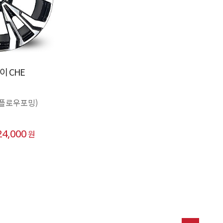
 CHE
(플로우포밍)
24,000
원