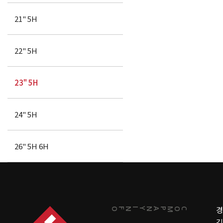
21" 5H
22" 5H
23" 5H
24" 5H
26" 5H 6H
경
INFO
COMPANY
김