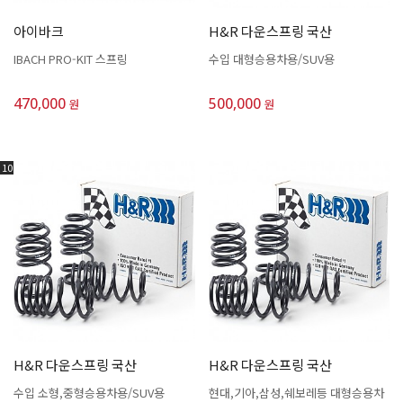
아이바크
H&R 다운스프링 국산
IBACH PRO-KIT 스프링
수입 대형승용차용/SUV용
470,000
500,000
원
원
10
H&R 다운스프링 국산
H&R 다운스프링 국산
수입 소형,중형승용차용/SUV용
현대,기아,삼성,쉐보레등 대형승용차