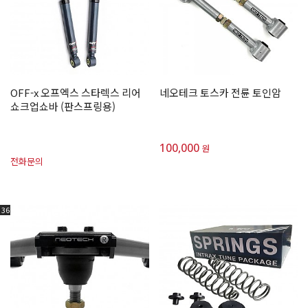
OFF-x 오프엑스 스타렉스 리어
네오테크 토스카 전륜 토인암
쇼크업쇼바 (판스프링용)
100,000
원
전화문의
36