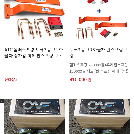
ATC 헬퍼스프링 포터2 봉고3 화
포터2 봉고3 화물차 판스프링보
물차 승차감 하체 판스프링 보강
강
꿀렁임 개선
헬퍼스프링 260000원+우레탄스프링
150000원 세트 (판 스프링 아래 장착)
410,000
전화문의
원
20