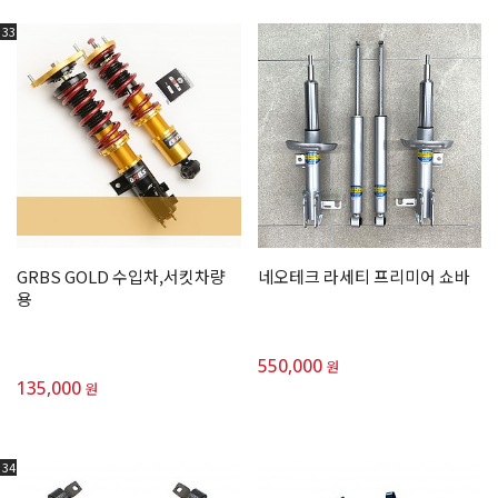
33
GRBS GOLD 수입차,서킷차량
네오테크 라세티 프리미어 쇼바
용
550,000
원
135,000
원
34