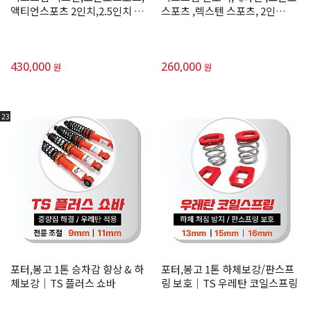
액티언스포츠 2인치,2.5인치 3인
스포츠 ,렉스텐 스포츠, 2인
치 UP 스프링
치,2.5 인치 ,3인치 UP 스프링
430,000
260,000
원
원
23
포터,봉고 1톤 승차감 향상 & 하
포터,봉고 1톤 하체보강/판스프
체보강│TS 플러스 쇼바
링 보호│TS 우레탄 코일스프링