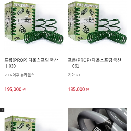
프롭(PROP) 다운스프링 국산
프롭(PROP) 다운스프링 국산
│030
│061
2007이후 뉴카렌스
기아 K3
195,000
195,000
원
원
7