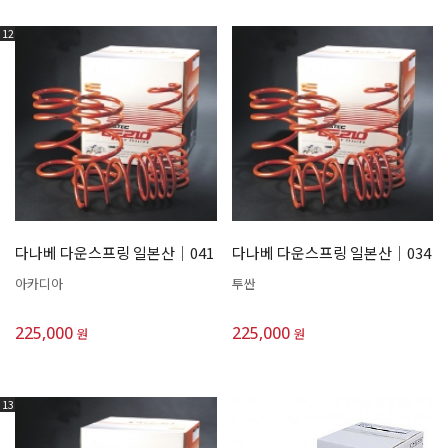
12
다나베 다운스프링 일본산│041
다나베 다운스프링 일본산│034
아카디아
투싼
225,000
225,000
원
원
13