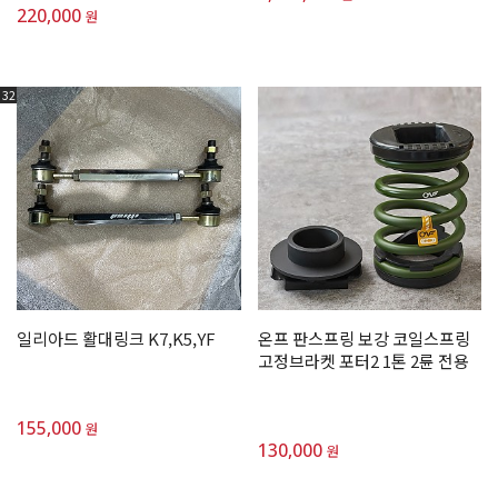
220,000
원
32
일리아드 활대링크 K7,K5,YF
온프 판스프링 보강 코일스프링
고정브라켓 포터2 1톤 2륜 전용
155,000
원
130,000
원