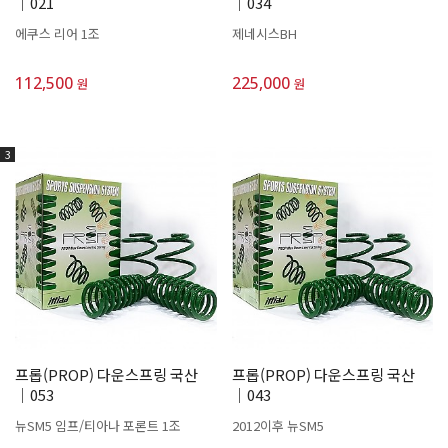
│021
│034
에쿠스 리어 1조
제네시스BH
112,500
225,000
원
원
3
프롭(PROP) 다운스프링 국산
프롭(PROP) 다운스프링 국산
│053
│043
뉴SM5 임프/티아나 포론트 1조
2012이후 뉴SM5