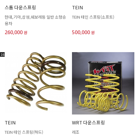
스톰 다운스프링
TEIN
현대,기아,삼성,쉐보레등 일반 소형승
TEIN 테인 스프링(소프트)
용차
260,000
500,000
원
원
16
TEIN
WRT 다운스프링
TEIN 테인 스프링(하드)
레조