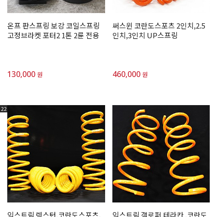
온프 판스프링 보강 코일스프링
써스윈 코란도스포츠 2인치,2.5
고정브라켓 포터2 1톤 2륜 전용
인치,3인치 UP스프링
130,000
460,000
원
원
22
익스트림 렉스턴,코란도스포츠,
익스트림 갤로퍼,테라칸 ,코란도