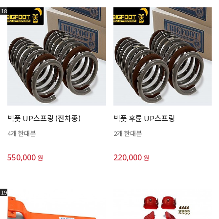
18
빅풋 UP스프링 (전차종)
빅풋 후륜 UP스프링
4개 한대분
2개 한대분
550,000
220,000
원
원
19