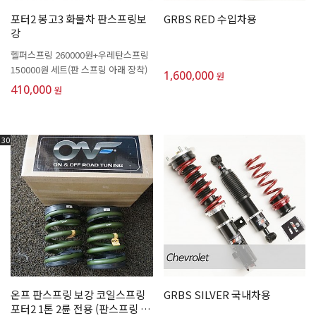
포터2 봉고3 화물차 판스프링보
GRBS RED 수입차용
강
헬퍼스프링 260000원+우레탄스프링
150000원 세트(판 스프링 아래 장착)
1,600,000
원
410,000
원
30
온프 판스프링 보강 코일스프링
GRBS SILVER 국내차용
포터2 1톤 2륜 전용 (판스프링 사