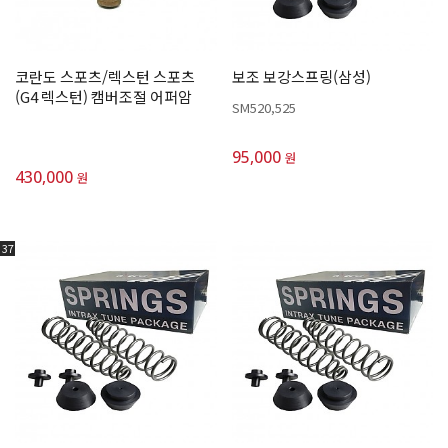
코란도 스포츠/렉스턴 스포츠
보조 보강스프링(삼성)
(G4 렉스턴) 캠버조절 어퍼암
SM520,525
95,000
원
430,000
원
37