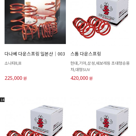
다나베 다운스프링 일본산│003
스톰 다운스프링
소나타ll,lll
현대,기아,삼성,쉐보레등 초대형승용
차,대형SUV
225,000
420,000
원
원
14