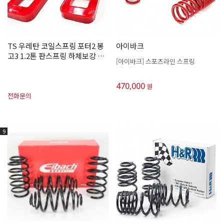
TS 우레탄 코일스프링 포터2 봉
아이바크
고3 1.2톤 판스프링 하체보강 캠
[아이바크] 스포츠라인 스프링
핑카 탑차(2개1세트)
470,000
원
전화문의
9