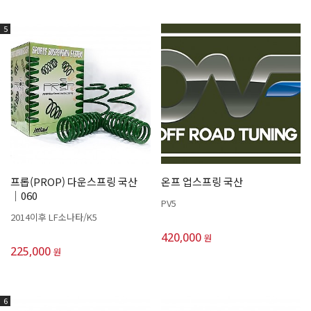
5
프롭(PROP) 다운스프링 국산
온프 업스프링 국산
│060
PV5
2014이후 LF소나타/K5
420,000
원
225,000
원
6