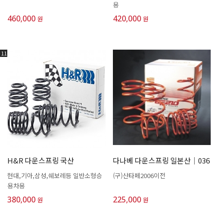
용
460,000
420,000
원
원
11
H&R 다운스프링 국산
다나베 다운스프링 일본산│036
현대,기아,삼성,쉐보레등 일반소형승
(구)산타페2006이전
용차용
380,000
225,000
원
원