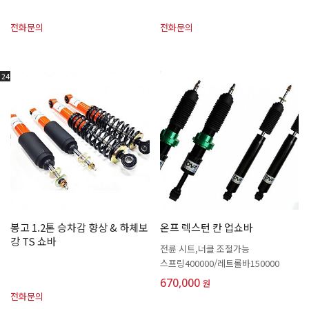
전화문의
전화문의
24
봉고 1.2톤 승차감 향상 & 하체보
온프 렉스턴 칸 업쇼바
강 TS 쇼바
전륜 시트,너클 조절가능
스프링400000/레트롤바150000
670,000
원
전화문의