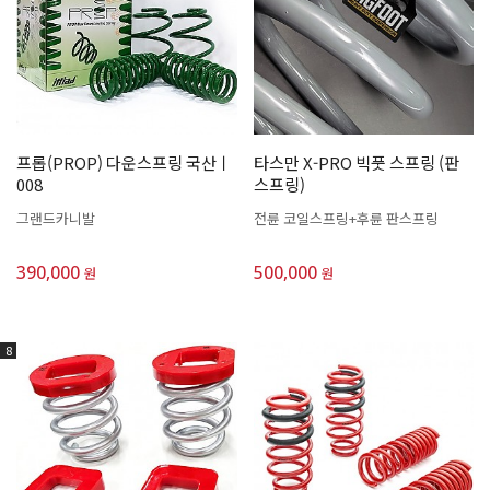
프롭(PROP) 다운스프링 국산ㅣ
타스만 X-PRO 빅풋 스프링 (판
008
스프링)
그랜드카니발
전륜 코일스프링+후륜 판스프링
390,000
500,000
원
원
8