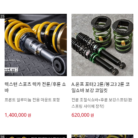
25
렉스턴 스포츠 렉카 전륜/후륜 쇼
A.온프 포터2 2륜/봉고3 2륜 코
바
일쇼바 보강 코일킷
프론트 알루미늄 전용 마운트 포함
전륜 조절식쇼바+후륜 보강스프링(판
스프링 사이에 장착)
1,400,000
620,000
원
원
26