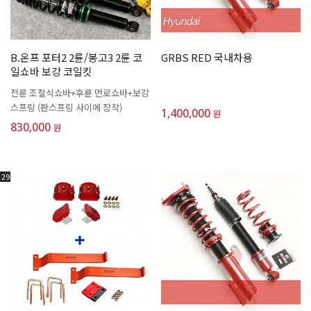
B.온프 포터2 2륜/봉고3 2륜 코
GRBS RED 국내차용
일쇼바 보강 코일킷
전륜 조절식쇼바+후륜 먼로쇼바+보강
스프링 (판스프링 사이에 장착)
1,400,000
원
830,000
원
29