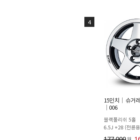
4
15인치│ 슈거레
│006
블랙폴리쉬 5홀
6.5J +28 (전륜용
177,000
1
원