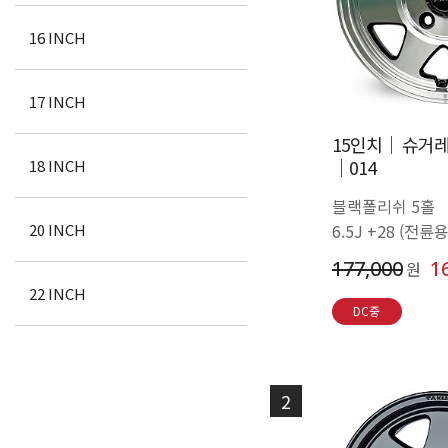
16 INCH
17 INCH
15인치│ 슈거레
│014
18 INCH
블랙폴리쉬 5홀
6.5J +28 (전륜용
20 INCH
177,000
1
원
22 INCH
DC중
2