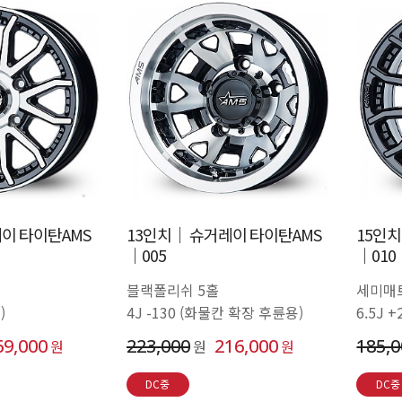
이 타이탄AMS
13인치│ 슈거레이 타이탄AMS
15인
│005
│010
블랙폴리쉬 5홀
세미매
)
4J -130 (화물칸 확장 후륜용)
6.5J 
69,000
223,000
216,000
185,
원
원
원
DC중
DC중