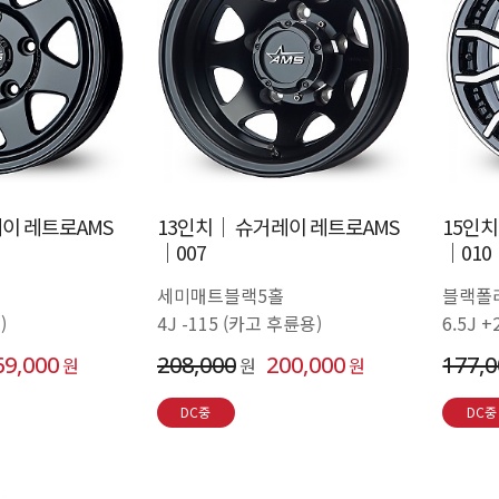
이 레트로AMS
13인치│ 슈거레이 레트로AMS
15인
│007
│010
세미매트블랙5홀
블랙폴
)
4J -115 (카고 후륜용)
6.5J 
69,000
208,000
200,000
177,
원
원
원
DC중
DC중