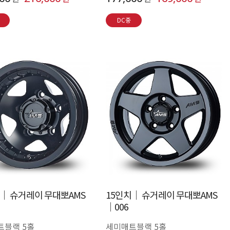
DC중
치│ 슈거레이 무대뽀AMS
15인치│ 슈거레이 무대뽀AMS
│006
트블랙 5홀
세미매트블랙 5홀