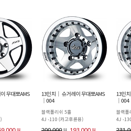
이 무대뽀AMS
13인치│ 슈거레이 무대뽀AMS
13인
│004
│004
블랙폴리쉬 5홀
블랙폴
)
4J -110 (카고후륜용)
4J 
69,000
200,000
193,000
231,
원
원
원