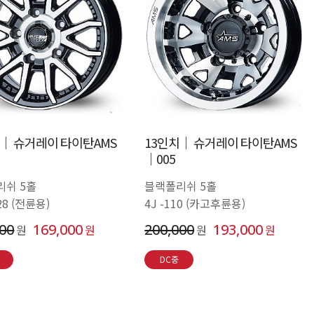
치│ 슈거레이 타이탄AMS
13인치│ 슈거레이 타이탄AMS
│005
리쉬 5홀
블랙폴리쉬 5홀
+28 (전륜용)
4J -110 (카고후륜용)
000
169,000
200,000
193,000
원
원
원
원
DC중