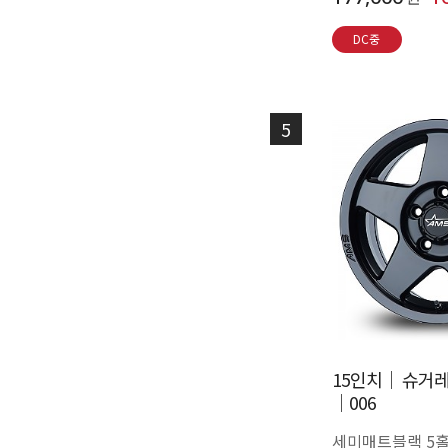
DC중
5
15인치│ 슈거레
│006
세미매트블랙 5