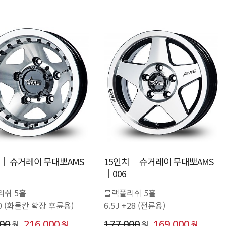
치│ 슈거레이 무대뽀AMS
15인치│ 슈거레이 무대뽀AMS
│006
리쉬 5홀
블랙폴리쉬 5홀
-130 (화물칸 확장 후륜용)
6.5J +28 (전륜용)
000
216,000
177,000
169,000
원
원
원
원