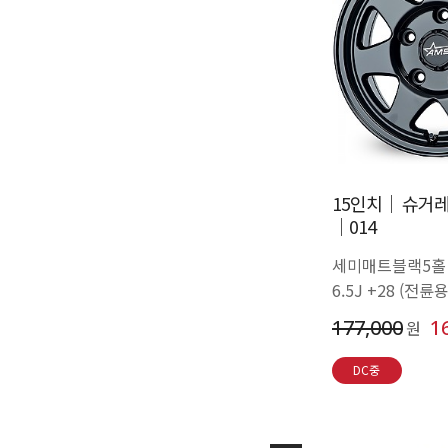
15인치│ 슈거레
│014
세미매트블랙5홀
6.5J +28 (전륜용
177,000
1
원
DC중