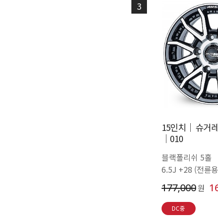
3
15인치│ 슈거레
│010
블랙폴리쉬 5홀
6.5J +28 (전륜용
177,000
1
원
DC중