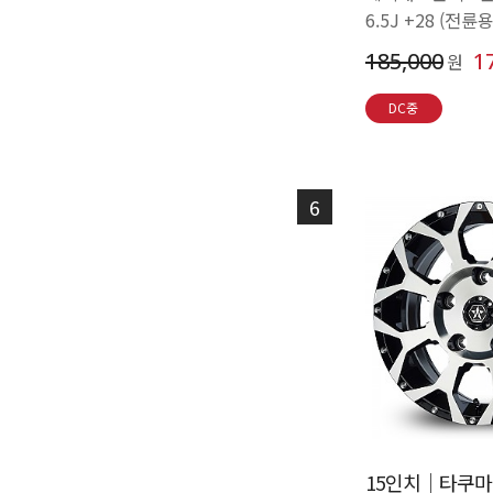
6.5J +28 (전륜용
185,000
1
원
DC중
6
15인치│타쿠마 