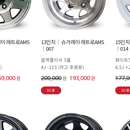
이 레트로AMS
13인치│ 슈거레이 레트로AMS
15인
│007
│014
블랙폴리쉬 5홀
화이트
)
4J -115 (카고 후륜용)
6.5J 
69,000
200,000
193,000
177,
원
원
원
DC중
DC중