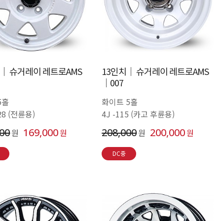
치│ 슈거레이 레트로AMS
13인치│ 슈거레이 레트로AMS
│007
5홀
화이트 5홀
+28 (전륜용)
4J -115 (카고 후륜용)
000
169,000
208,000
200,000
원
원
원
원
DC중