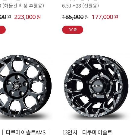
-130 (화물칸 확장 후륜용)
6.5J +28 (전륜용)
000
223,000
185,000
177,000
원
원
원
원
DC중
│ 타쿠마 어솔트AMS │
13인치│타쿠마 어솔트