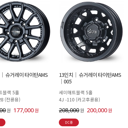
치│ 슈거레이 타이탄AMS
13인치│ 슈거레이 타이탄AMS
│005
트블랙 5홀
세미매트블랙 5홀
+28 (전륜용)
4J -110 (카고후륜용)
000
177,000
208,000
200,000
원
원
원
원
DC중