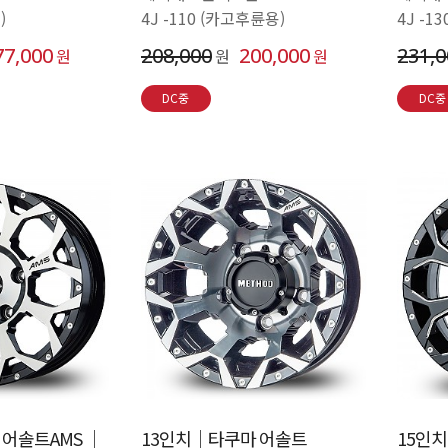
)
4J -110 (카고후륜용)
4J 
77,000
208,000
200,000
231,
원
원
원
DC중
DC중
어솔트AMS │
13인치│타쿠마 어솔트
15인치