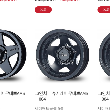
DC중
DC중
이 무대뽀AMS
13인치│ 슈거레이 무대뽀AMS
13인
│004
│004
홀
세미매트블랙 5홀
세미매