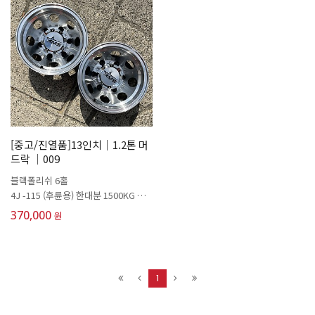
[중고/진열품]13인치│1.2톤 머
드락 │009
블랙폴리쉬 6홀
4J -115 (후륜용) 한대분 1500KG 세
아
370,000
원
1