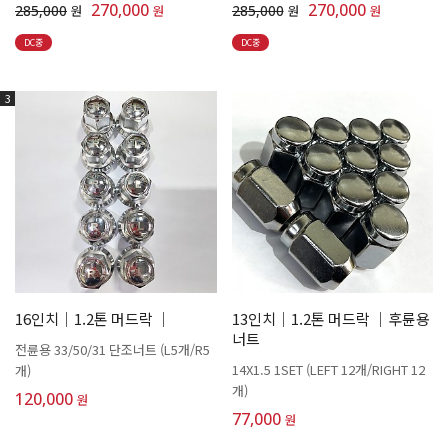
270,000
270,000
285,000
원
원
285,000
원
원
DC중
DC중
3
16인치│1.2톤 머드락 │
13인치│1.2톤 머드락 │후륜용
너트
전륜용 33/50/31 단조너트 (L5개/R5
14X1.5 1SET (LEFT 12개/RIGHT 12
개)
개)
120,000
원
77,000
원