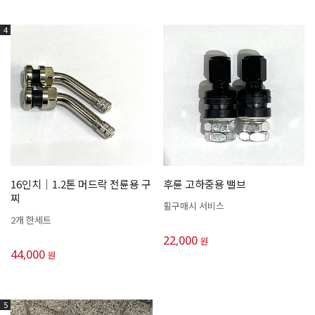
4
16인치│1.2톤 머드락 전륜용 구
후륜 고하중용 밸브
찌
휠구매시 서비스
2개 한세트
22,000
원
44,000
원
5