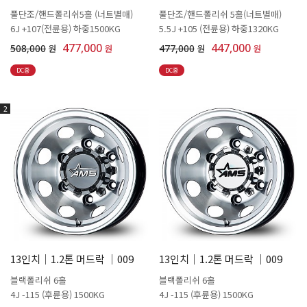
풀단조/핸드폴리쉬5홀 (너트별매)
풀단조/핸드폴리쉬 5홀(너트별매)
6J +107(전륜용) 하중1500KG
5.5J +105 (전륜용) 하중1320KG
477,000
447,000
508,000
원
원
477,000
원
원
DC중
DC중
2
13인치│1.2톤 머드락 │009
13인치│1.2톤 머드락 │009
블랙폴리쉬 6홀
블랙폴리쉬 6홀
4J -115 (후륜용) 1500KG
4J -115 (후륜용) 1500KG