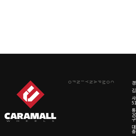
경
INFO
COMPANY
김
5
2
구
대
충