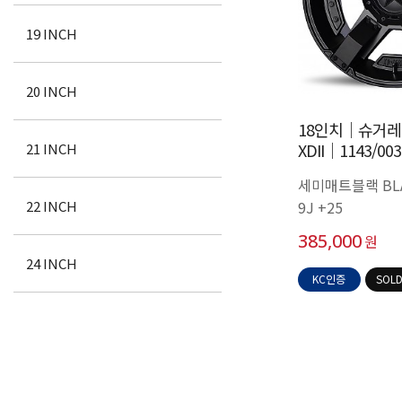
19 INCH
20 INCH
18인치│슈거레
XDII│1143/003
21 INCH
세미매트블랙 BL
9J +25
22 INCH
385,000
원
24 INCH
KC인증
SOLD