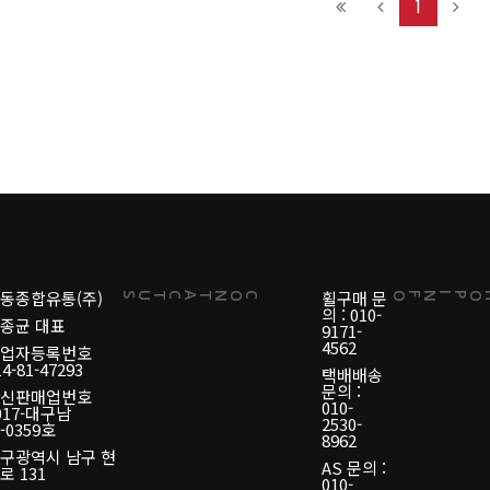
1
동종합유통(주)
휠구매 문
US
CONTACT
INFO
의 : 010-
종균 대표
9171-
4562
사업자등록번호
14-81-47293
택배배송
문의 :
통신판매업번호
010-
017-대구남
2530-
-0359호
8962
구광역시 남구 현
AS 문의 :
로 131
010-